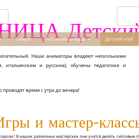
ОТ
СЕ
НИЦА Детский
ы
Галере
Рестораны и бары
Детский клуб
желательный. Наши аниматоры владеют несколькими
м, итальянским и русским), обучены педагогике и
 проводят время с утра до вечера!
Игры и мастер-класс
ороли ! В наших различных мастерских они учатся делать гипсовые ст