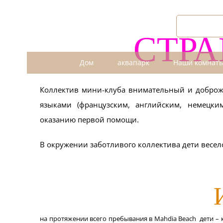
Passer
au
ПОГОДА
СТРА
contenu
Дом
аквапарк
Наши комнат
Коллектив мини-клуба внимательный и добро
языками (французским, английским, немецки
оказанию первой помощи.
В окружении заботливого коллектива дети весело
на протяжении всего пребывания в Mahdia Beach дети – к