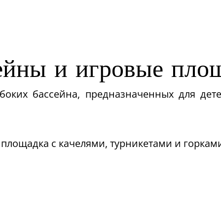
ейны и игровые пло
убоких бассейна, предназначенных для дет
я площадка с качелями, турникетами и горкам
Вечерняя программа