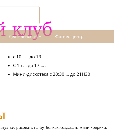
КРОЙТЕ ДЛЯ
БЯ МАХДИЮ
 клуб
Деятельность
Фитнес-центр
с 10 … . до 13 … .
С 15 … до 17 … .
Мини-дискотека с 20:30 … до 21H30
ы
атуэтки, рисовать на футболках, создавать мини-коврики,